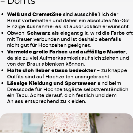
– Don’ts
Weiß und Cremetöne
sind ausschließlich der
Braut vorbehalten und daher ein absolutes No-Go!
Einzige Ausnahme: es ist ausdrücklich erwünscht.
Obwohl
Schwarz
als elegant gilt, wird die Farbe oft
mit Trauer verbunden und ist deshalb ebenfalls
nicht gut für Hochzeiten geeignet.
Vermeide grelle Farben und auffällige Muster
,
da sie zu viel Aufmerksamkeit auf sich ziehen und
von der Braut ablenken können.
Halte dich lieber etwas bedeckter
– zu knappe
Outfits sind auf Hochzeiten unangebracht.
Lässige Kleidung und Sportswear
sind beim
Dresscode für Hochzeitsgäste selbstverständlich
ein Tabu. Achte darauf, dich festlich und dem
Anlass entsprechend zu kleiden.