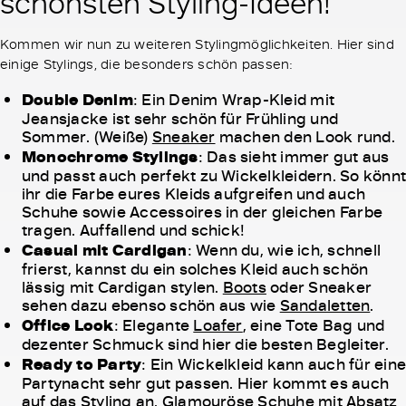
schönsten Styling-Ideen!
Kommen wir nun zu weiteren Stylingmöglichkeiten. Hier sind
einige Stylings, die besonders schön passen:
Double Denim
: Ein Denim Wrap-Kleid mit
Jeansjacke ist sehr schön für Frühling und
Sommer. (Weiße)
Sneaker
machen den Look rund.
Monochrome Stylings
: Das sieht immer gut aus
und passt auch perfekt zu Wickelkleidern. So könnt
ihr die Farbe eures Kleids aufgreifen und auch
Schuhe sowie Accessoires in der gleichen Farbe
tragen. Auffallend und schick!
Casual mit Cardigan
: Wenn du, wie ich, schnell
frierst, kannst du ein solches Kleid auch schön
lässig mit Cardigan stylen.
Boots
oder Sneaker
sehen dazu ebenso schön aus wie
Sandaletten
.
Office Look
: Elegante
Loafer
, eine Tote Bag und
dezenter Schmuck sind hier die besten Begleiter.
Ready to Party
: Ein Wickelkleid kann auch für ein
Partynacht sehr gut passen. Hier kommt es auch
auf das Styling an. Glamouröse Schuhe mit Absatz