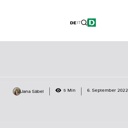
DE
|
IT
5 Min
6. September 2022
Jana Säbel