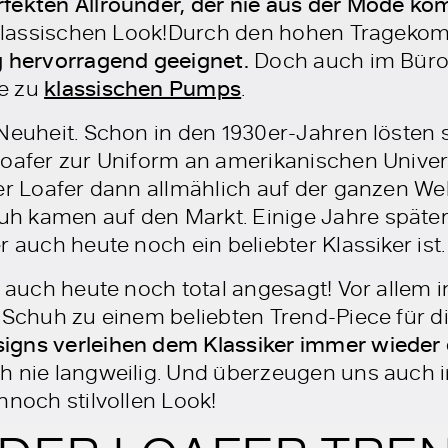
rfekten Allrounder, der nie aus der Mode k
d klassischen Look!Durch den hohen Tragekom
ag hervorragend geeignet.
Doch auch im Büro 
e zu
klassischen Pumps
.
 Neuheit. Schon in den 1930er-Jahren lösten 
loafer zur Uniform an amerikanischen Univer
der Loafer dann allmählich auf der ganzen We
 kamen auf den Markt. Einige Jahre später
r auch heute noch ein beliebter Klassiker ist.
o auch heute noch total angesagt! Vor allem 
e Schuh zu einem beliebten Trend-Piece für d
gns verleihen dem Klassiker immer wieder 
h nie langweilig. Und überzeugen uns auch i
nnoch stilvollen Look!