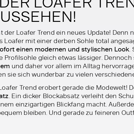
DER LOAFER TREN
AUSSEHEN!
 der Loafer Trend ein neues Update! Denn 
 Loafer mit einer derben Sohle total angesa
ofort einen modernen und stylischen Look
.
e Profilsohle gleich etwas lässiger. Dennoch
quem
und daher vor allem im Alltag hervorrag
en sie sich wunderbar zu vielen verschieden
Loafer Trend erobert gerade die Modewelt! 
atz
. Ein dicker Blockabsatz verleiht den Sc
 einem einzigartigen Blickfang macht. Außerde
l bequem bleiben. Und gerade zu feineren Out