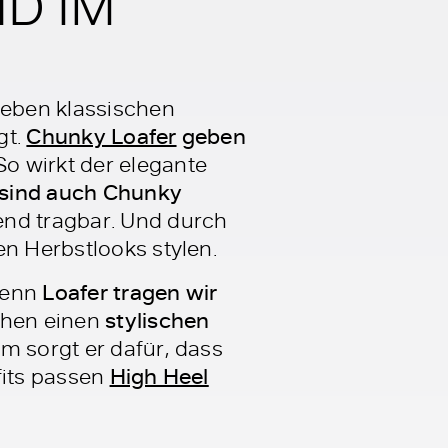
D IM
neben klassischen
gt.
Chunky Loafer
geben
 So wirkt der elegante
sind auch Chunky
end tragbar. Und durch
en Herbstlooks stylen.
Denn
Loafer tragen wir
huhen einen
stylischen
m sorgt er dafür, dass
fits passen
High Heel