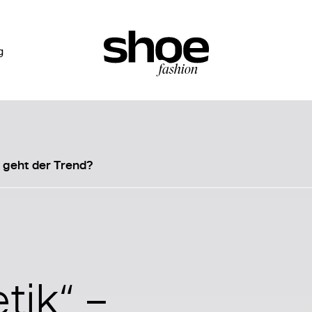
g
 geht der Trend?
tik“ –