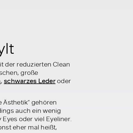
lt
it der reduzierten Clean
aschen, große
s
,
schwarzes Leder
oder
 Ästhetik“ gehören
dings auch ein wenig
Eyes oder viel Eyeliner.
onst eher mal heißt,