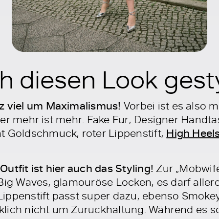
h diesen Look gesty
nz viel um Maximalismus!
Vorbei ist es also m
t hier mehr ist mehr. Fake Fur, Designer Handt
t Goldschmuck, roter Lippenstift,
High Heel
utfit ist hier auch das Styling!
Zur „Mobwife
 Big Waves, glamouröse Locken, es darf aller
ippenstift passt super dazu, ebenso Smokey 
irklich nicht um Zurückhaltung. Während es s