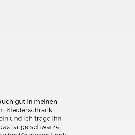
 auch gut in meinen
em Kleiderschrank
ln und ich trage ihn
 das lange schwarze
die ich für diesen Look