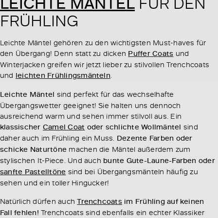
LEICHTE MÄNTEL
FÜR DEN
FRÜHLING
Leichte Mäntel gehören zu den wichtigsten Must-haves für
den Übergang! Denn statt zu dicken
Puffer Coats
und
Winterjacken greifen wir jetzt lieber zu stilvollen Trenchcoats
und
leichten Frühlingsmänteln
.
Leichte Mäntel
sind perfekt für das wechselhafte
Übergangswetter geeignet! Sie halten uns dennoch
ausreichend warm und sehen immer stilvoll aus. Ein
klassischer
Camel Coat
oder schlichte Wollmäntel
sind
daher auch im Frühling ein Muss.
Dezente Farben oder
schicke Naturtöne
machen die Mäntel außerdem zum
stylischen It-Piece. Und auch
bunte Gute-Laune-Farben oder
sanfte Pastelltöne
sind bei Übergangsmänteln häufig zu
sehen und ein toller Hingucker!
Natürlich dürfen auch
Trenchcoats
im Frühling auf keinen
Fall fehlen!
Trenchcoats sind ebenfalls ein echter Klassiker