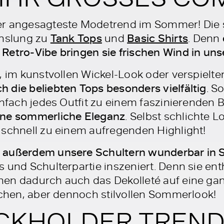
r angesagteste Modetrend im Sommer! Die st
chslung zu
Tank Tops
und
Basic Shirts
. Denn
Retro-Vibe bringen sie frischen Wind in un
, im kunstvollen Wickel-Look oder verspielten
 die beliebten Tops besonders vielfältig
. S
infach jedes Outfit zu einem faszinierenden B
ine sommerliche Eleganz
. Selbst schlichte 
 schnell zu einem aufregenden Highlight!
 außerdem unsere Schultern wunderbar in 
 und Schulterpartie inszeniert. Denn sie enth
en dadurch auch das Dekolleté auf eine gan
ischen, aber dennoch stilvollen Sommerlook!
CKHOLDER TRENDS