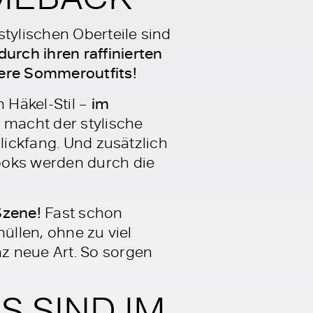
ylischen Oberteile sind
durch ihren raffinierten
sere Sommeroutfits!
 Häkel-Stil –
im
o macht der stylische
lickfang. Und zusätzlich
Looks werden durch die
Szene!
Fast schon
üllen, ohne zu viel
z neue Art. So sorgen
 SIND IM