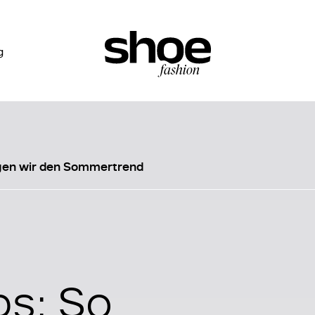
g
agen wir den Sommertrend
s: So