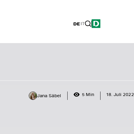
DE
|
IT
5 Min
18. Juli 2022
Jana Säbel