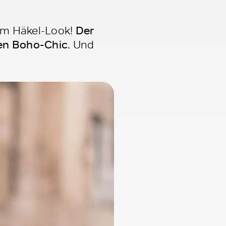
im Häkel-Look!
Der
len Boho-Chic.
Und