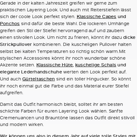
Gerade in der kalten Jahreszeit greifen wir gerne zum
praktischen Layering Look. Und auch mit Reiterstiefeln lässt
sich der coole Look perfekt stylen.
Klassische Capes
und
Ponchos
sind dafür die beste Wahl. Die lockeren Umhänge
greifen den Stil der Stiefel hervorragend auf und zaubern
einen stilvollen Look. Um nicht zu frieren, könnt ihr dazu
dicke
Strickpullover
kombinieren. Die kuscheligen Pullover halten
selbst bei kalten Temperaturen so richtig schön warm.Mit
stylischen Accessoires könnt ihr noch wunderbar schöne
Akzente setzen.
Klassische Hüte
,
kuschelige Schals
und
elegante Lederhandschuhe
werten den Look perfekt auf.
Und auch
Gürteltaschen
sind ein toller Hingucker. So könnt
ihr noch einmal gut die Farbe und das Material eurer Stiefel
aufgreifen.
Damit das Outfit harmonisch bleibt, solltet ihr am besten
schlichte Farben für euren Layering Look wählen. Sanfte
Cremenuancen und Brauntöne lassen das Outfit direkt stilvoll
und modern wirken.
Wir können uns also in diesem Jahr auf viele tolle Styles mit