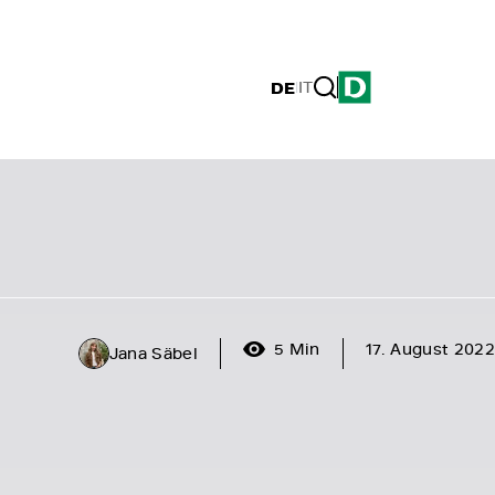
DE
|
IT
5 Min
17. August 2022
Jana Säbel