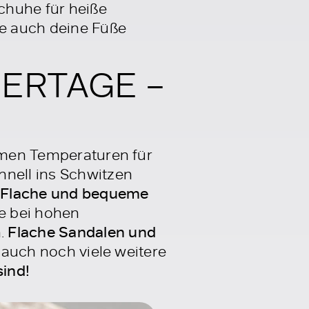
chuhe für heiße
ie auch deine Füße
ERTAGE –
armen Temperaturen für
hnell ins Schwitzen
!
Flache und bequeme
e bei hohen
n.
Flache Sandalen und
s auch noch viele weitere
sind!