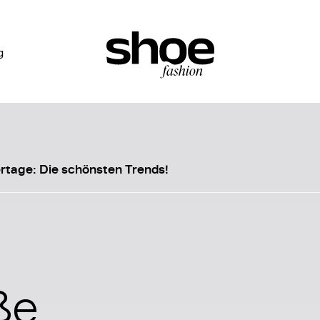
g
tage: Die schönsten Trends!
ße