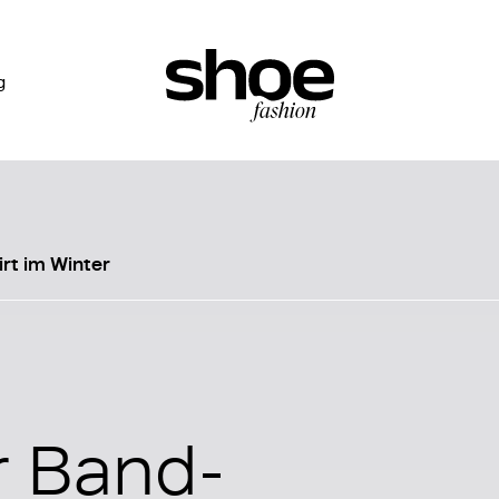
g
irt im Winter
er Band-