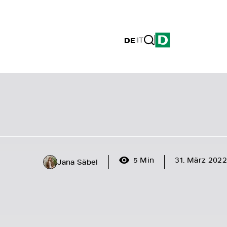
DE
|
IT
5 Min
31. März 2022
Jana Säbel