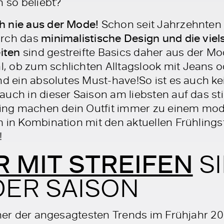
h so beliebt?
h nie aus der Mode!
Schon seit Jahrzehnten 
urch das
minimalistische Design und die viel
iten
sind gestreifte Basics daher aus der Mo
 ob zum schlichten Alltagslook mit Jeans od
nd ein absolutes Must-have!So ist es auch k
uch in dieser Saison am liebsten auf das st
hling machen dein Outfit immer zu einem mo
m in Kombination mit den aktuellen Frühlings
!
 MIT STREIFEN
SI
 DER SAISON
einer der angesagtesten Trends im Frühjahr 2