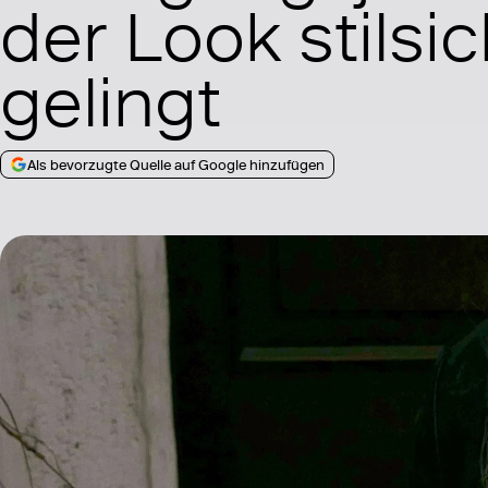
der Look stilsi
gelingt
Als bevorzugte Quelle auf Google hinzufügen