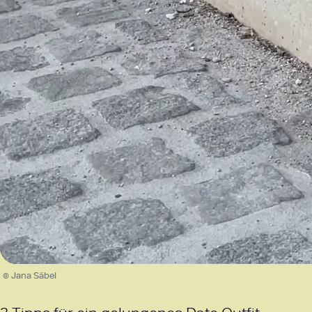
/
Unmute
© Jana Säbel