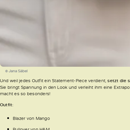
© Jana Säbel
Und weil jedes Outfit ein Statement-Piece verdient,
setzt die
Sie bringt Spannung in den Look und verleiht ihm eine Extrap
macht es so besonders!
Outfit:
Blazer von Mango
Pullover von H&M