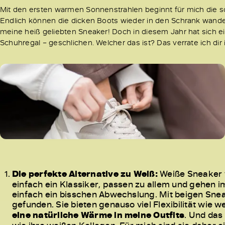
Mit den ersten warmen Sonnenstrahlen beginnt für mich die s
Endlich können die dicken Boots wieder in den Schrank wandern
meine heiß geliebten Sneaker! Doch in diesem Jahr hat sich e
Schuhregal – geschlichen. Welcher das ist? Das verrate ich dir 
Die perfekte Alternative zu Weiß:
Weiße Sneaker w
einfach ein Klassiker, passen zu allem und gehen 
einfach ein bisschen Abwechslung. Mit beigen Sneak
gefunden. Sie bieten genauso viel Flexibilität wie 
eine natürliche Wärme in meine Outfits
. Und das