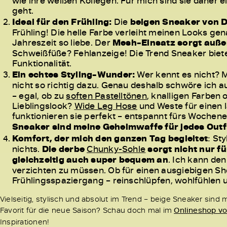
wie ihre weißen Kollegen. Für mich sind sie daher e
geht.
Ideal für den Frühling:
Die
beigen Sneaker von
Frühling! Die helle Farbe verleiht meinen Looks gen
Jahreszeit so liebe. Der
Mesh-Einsatz sorgt auße
Schweißfüße? Fehlanzeige! Die Trend Sneaker biet
Funktionalität.
Ein echtes Styling-Wunder:
Wer kennt es nicht? M
nicht so richtig dazu. Genau deshalb schwöre ich 
– egal, ob zu
soften Pastelltönen
, knalligen Farben
Lieblingslook?
Wide Leg Hose
und Weste für einen l
funktionieren sie perfekt – entspannt fürs Woche
Sneaker sind meine Geheimwaffe für jedes Outfi
Komfort, der mich den ganzen Tag begleitet
: St
nichts.
Die derbe
Chunky-Sohle
sorgt nicht nur fü
gleichzeitig auch super bequem an
. Ich kann de
verzichten zu müssen. Ob für einen ausgiebigen Sh
Frühlingsspaziergang – reinschlüpfen, wohlfühlen 
Vielseitig, stylisch und absolut im Trend – beige Sneaker sind
Favorit für die neue Saison? Schau doch mal im
Onlineshop 
Inspirationen!