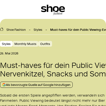
Shoe Fashion
Styles
Must-haves für dein Public Viewing-E
Styles
Monthly Musts
Outfits
25. Mai 2026
Must-haves für dein Public Vi
Nervenkitzel, Snacks und S
Als bevorzugte Quelle auf Google hinzufügen
Sobald die ersten Spiele angepfiffen werden, verwandeln sich
Fanmeilen. Public Viewing bedeutet längst nicht mehr nur Bier
und jede Menge Food-Momente. Von Stadion-Feeling für zuhau