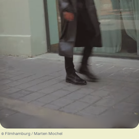
Loaded
:
100.00%
/
Unmute
© Filmhamburg / Marten Mochel