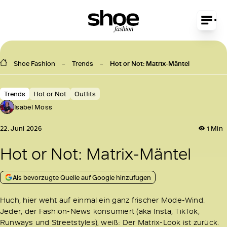
Shoe Fashion
Trends
Hot or Not: Matrix-Mäntel
Trends
Hot or Not
Outfits
Isabel Moss
22. Juni 2026
1 Min
Hot or Not: Matrix-Mäntel
Als bevorzugte Quelle auf Google hinzufügen
Huch, hier weht auf einmal ein ganz frischer Mode-Wind.
Jeder, der Fashion-News konsumiert (aka Insta, TikTok,
Runways und Streetstyles), weiß: Der Matrix-Look ist zurück.