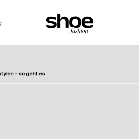
g
tylen – so geht es