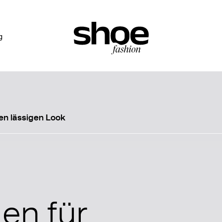
g
en lässigen Look
en für