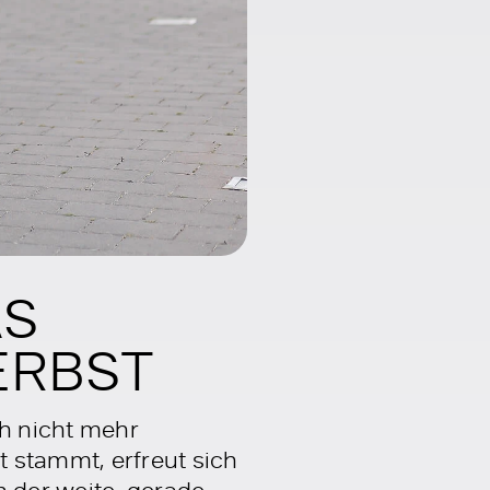
AS
ERBST
h nicht mehr
 stammt, erfreut sich
n der weite, gerade