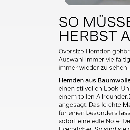
SO MÜSS
HERBST 
Oversize Hemden gehöre
Auswahl immer vielfälti
immer wieder zu sehen. 
Hemden aus Baumwoll
einen stilvollen Look. 
einem tollen Allrounde
angesagt. Das leichte M
für einen besonders lässi
sofort eine edle Note. D
Eyecatcher. So sind sie 