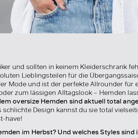
siker und sollten in keinem Kleiderschrank f
luten Lieblingsteilen für die Übergangssaiso
 Mode und ist der perfekte Allrounder für ein 
oder zum lässigen Alltagslook – Hemden lass
llem oversize Hemden sind aktuell total ang
 schlichte Design kannst du sie total vielsei
t-have!
Hemden im Herbst? Und welches Styles sind i