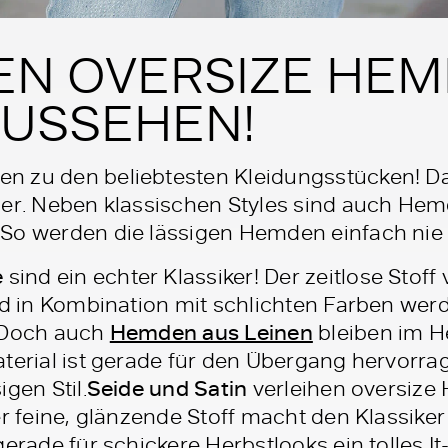
EN OVERSIZE HEM
AUSSEHEN!
n zu den beliebtesten Kleidungsstücken! Da
ger. Neben klassischen Styles sind auch He
So werden die lässigen Hemden einfach nie 
e
sind ein echter Klassiker! Der zeitlose Stoff
Und in Kombination mit schlichten Farben we
r.Doch auch
Hemden aus Leinen
bleiben im H
aterial ist gerade für den Übergang hervorr
gen Stil.
Seide und Satin
verleihen oversiz
er feine, glänzende Stoff macht den Klassike
gerade für schickere Herbstlooks ein tolles I