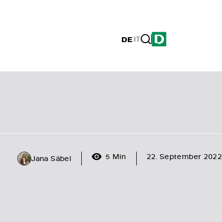
DE
|
IT
5 Min
22. September 2022
Jana Säbel