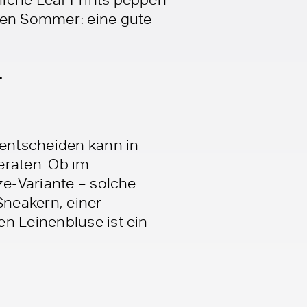
nden Sommer: eine gute
–
entscheiden kann in
beraten. Ob im
ze-Variante – solche
neakern, einer
en Leinenbluse ist ein