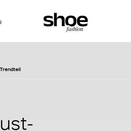
g
Trendteil
ust-