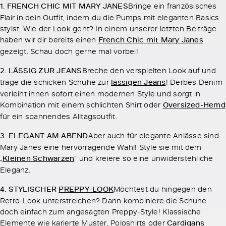
1. FRENCH CHIC MIT MARY JANES
Bringe ein französisches
Flair in dein Outfit, indem du die Pumps mit eleganten Basics
stylst. Wie der Look geht? In einem unserer letzten Beiträge
haben wir dir bereits einen
French Chic mit Mary Janes
gezeigt. Schau doch gerne mal vorbei!
2. LÄSSIG ZUR JEANS
Breche den verspielten Look auf und
trage die schicken Schuhe zur
lässigen Jeans
! Derbes Denim
verleiht ihnen sofort einen modernen Style und sorgt in
Kombination mit einem schlichten Shirt oder
Oversized-Hemd
für ein spannendes Alltagsoutfit.
3. ELEGANT AM ABEND
Aber auch für elegante Anlässe sind
Mary Janes eine hervorragende Wahl! Style sie mit dem
„
Kleinen Schwarzen
” und kreiere so eine unwiderstehliche
Eleganz.
4. STYLISCHER
PREPPY-LOOK
Möchtest du hingegen den
Retro-Look unterstreichen? Dann kombiniere die Schuhe
doch einfach zum angesagten Preppy-Style! Klassische
Elemente wie karierte Muster, Poloshirts oder
Cardigans