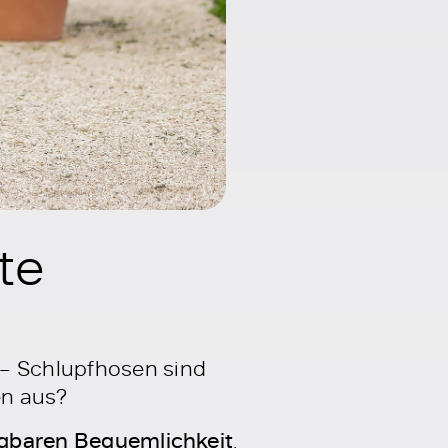
te
 – Schlupfhosen sind
en aus?
lagbaren Bequemlichkeit
.