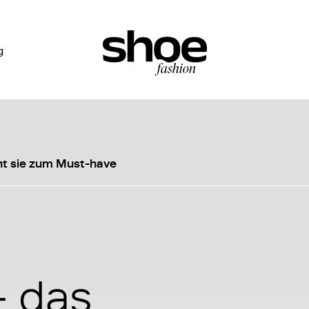
g
ht sie zum Must-have
– das