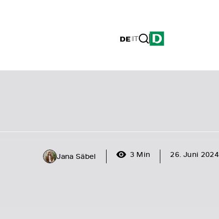
DE
|
IT
3 Min
26. Juni 2024
Jana Säbel