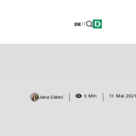
DE
|
IT
5 Min
17. Mai 2021
Jana Säbel