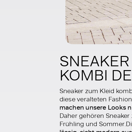
SNEAKER 
KOMBI DE
Sneaker zum Kleid kombi
diese veralteten Fashio
machen unsere Looks nic
Daher gehören Sneaker z
Frühling und Sommer.Di
lässig, sieht modern a