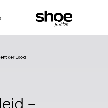
g
eht der Look!
eid –