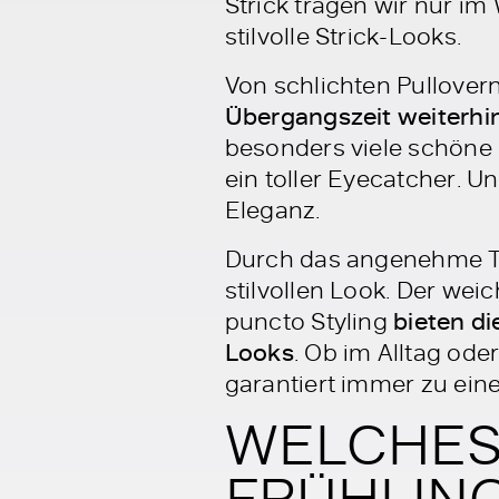
Strick tragen wir nur im
stilvolle Strick-Looks.
Von schlichten Pullovern
Übergangszeit weiterhi
besonders viele schöne S
ein toller Eyecatcher. U
Eleganz.
Durch das angenehme Tra
stilvollen Look. Der wei
puncto Styling
bieten di
Looks
. Ob im Alltag ode
garantiert immer zu eine
WELCHES 
FRÜHLING