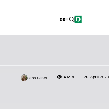
DE
|
IT
4 Min
26. April 2023
Jana Säbel