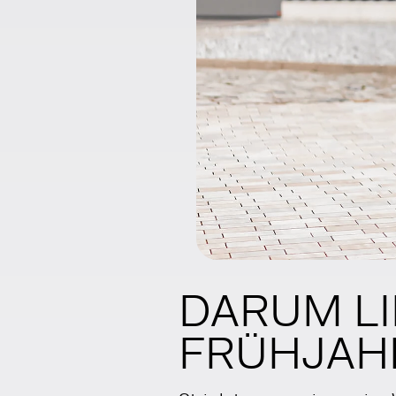
DARUM LI
FRÜHJAH