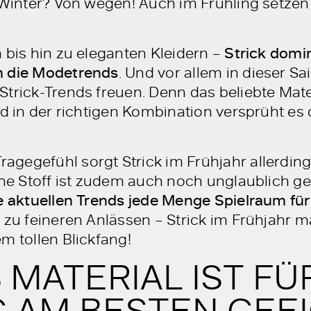
 Winter? Von wegen! Auch im Frühling setzen 
 bis hin zu eleganten Kleidern –
Strick domin
n die Modetrends
. Und vor allem in dieser Sa
trick-Trends freuen. Denn das beliebte Mater
nd in der richtigen Kombination versprüht es 
gegefühl sorgt Strick im Frühjahr allerdings
che Stoff ist zudem auch noch unglaublich ge
e aktuellen Trends jede Menge Spielraum für
r zu feineren Anlässen – Strick im Frühjahr m
m tollen Blickfang!
MATERIAL IST FÜ
 AM BESTEN GEE