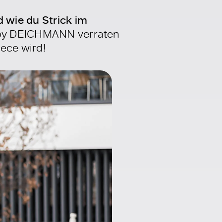
d wie du Strick im
 by DEICHMANN verraten
iece wird!