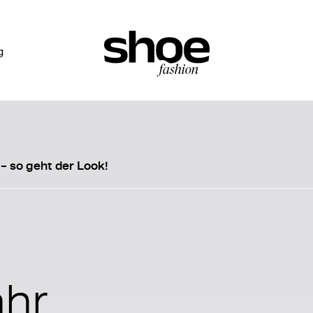
g
 – so geht der Look!
ahr