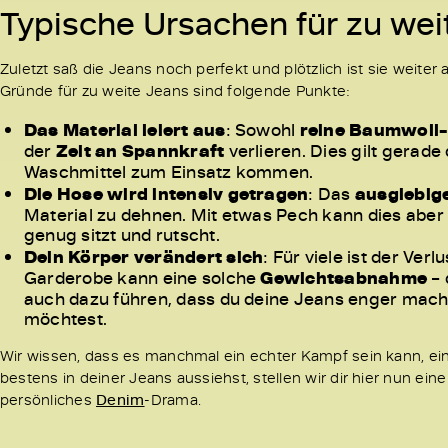
Typische Ursachen für zu wei
Zuletzt saß die Jeans noch perfekt und plötzlich ist sie weiter
Gründe für zu weite Jeans sind folgende Punkte:
Das Material leiert aus
: Sowohl
reine Baumwoll
der
Zeit an Spannkraft
verlieren. Dies gilt gerad
Waschmittel zum Einsatz kommen.
Die Hose wird intensiv getragen
: Das
ausgiebige
Material zu dehnen. Mit etwas Pech kann dies aber 
genug sitzt und rutscht.
Dein Körper verändert sich
: Für viele ist der Ver
Garderobe kann eine solche
Gewichtsabnahme
– 
auch dazu führen, dass du deine Jeans enger mach
möchtest.
Wir wissen, dass es manchmal ein echter Kampf sein kann, eine
bestens in deiner Jeans aussiehst, stellen wir dir hier nun ei
persönliches
Denim
-Drama.