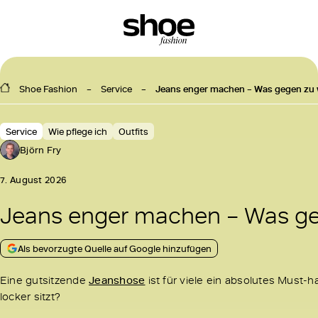
Shoe Fashion
Service
Jeans enger machen – Was gegen zu w
Service
Wie pflege ich
Outfits
Björn Fry
7. August 2026
Jeans enger machen – Was geg
Als bevorzugte Quelle auf Google hinzufügen
Eine gutsitzende
Jeanshose
ist für viele ein absolutes Must-
locker sitzt?