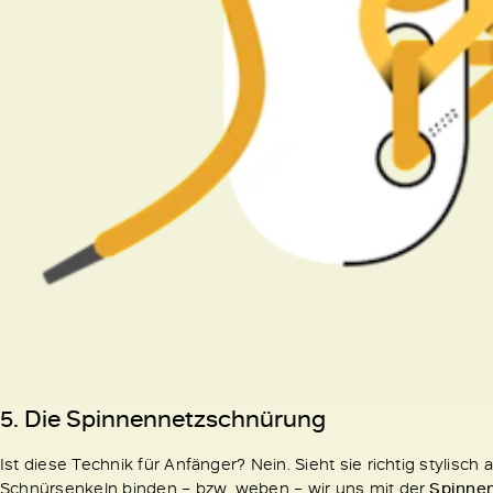
5. Die
Spinnennetzschnürung
Ist diese Technik für Anfänger? Nein. Sieht sie richtig stylis
Schnürsenkeln binden – bzw. weben – wir uns mit der
Spinne