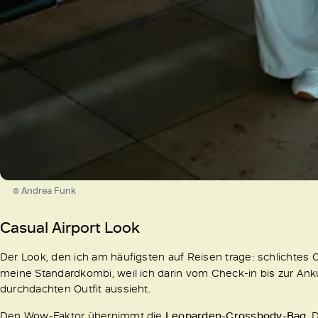
© Andrea Funk
Casual Airport Look
Der Look, den ich am häufigsten auf Reisen trage: schlichtes
meine Standardkombi, weil ich darin vom Check-in bis zur An
durchdachten Outfit aussieht.
Den Wow-Faktor übernimmt die
Leoparden-Crossbody-Bag
. 