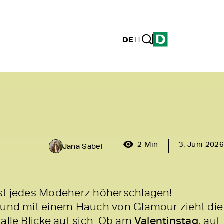
DE
|
IT
2 Min
3. Juni 2026
Jana Säbel
sst jedes Modeherz höherschlagen!
 und mit einem Hauch von Glamour zieht die
alle Blicke auf sich. Ob am
Valentinstag
, auf