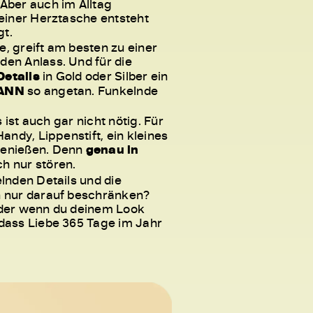
 Aber auch im Alltag
 einer Herztasche entsteht
gt.
, greift am besten zu einer
eden Anlass. Und für die
Details
in Gold oder Silber ein
MANN
so angetan. Funkelnde
ist auch gar nicht nötig. Für
ndy, Lippenstift, ein kleines
genießen. Denn
genau in
h nur stören.
elnden Details und die
h nur darauf beschränken?
er wenn du deinem Look
dass Liebe 365 Tage im Jahr