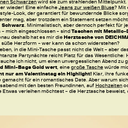
inen Schwarzen
wird sie zum strahlenden Mittelpunkt.
er wieder! Eine einfache
Jeans zur weißen Bluse
? Mit
tstyle-Look, der garantiert für bewundernde Blicke sor
enter mag, aber trotzdem ein Statement setzen möchte
n Schwarz
. Minimalistisch, aber dennoch perfekt für j
 – mich eingeschlossen – sind
Taschen mit Metallic-
enau deshalb hat es mir die
Herztasche von DEICH
ne süße Herzform – wer kann da schon widerstehen?
en, in die Mini-Tasche passt nicht die Welt – aber das 
tanzte Partynächte reicht Platz für das Wesentliche: Ha
auche ich nicht, um einen unvergesslichen Abend zu 
d Mini-Bags Gold wert
, eine
große Tasche
würde mic
ht nur am Valentinstag ein Highlight!
Klar, ihre funk
ie gemacht für ein romantisches Date. Aber warum sic
lsabend mit den besten Freundinnen, auf
Hochzeiten
od
 Etwas verleihen möchtest – die Herztasche beweist, 