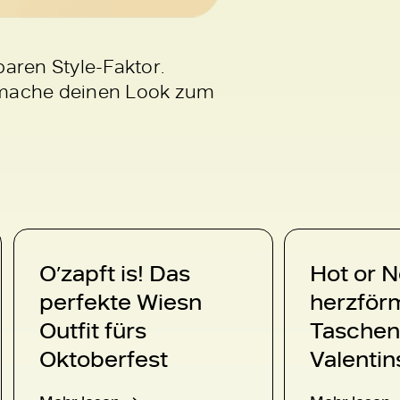
ren Style-Faktor.
d mache deinen Look zum
O’zapft is! Das
Hot or N
perfekte Wiesn
herzför
Outfit fürs
Tasche
Oktoberfest
Valenti