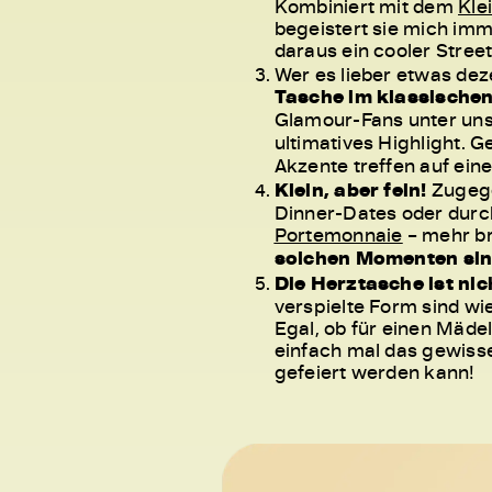
Kombiniert mit dem
Kle
begeistert sie mich imm
daraus ein cooler Stree
Wer es lieber etwas dez
Tasche im klassische
Glamour-Fans unter uns
ultimatives Highlight. G
Akzente treffen auf ei
Klein, aber fein!
Zugegeb
Dinner-Dates oder durch
Portemonnaie
– mehr br
solchen Momenten sin
Die Herztasche ist nic
verspielte Form sind w
Egal, ob für einen Mäde
einfach mal das gewisse
gefeiert werden kann!