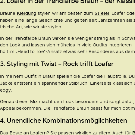
2. Loafer in der Trendfarbe Braun – der Klassi
Braune
Kleidung
stylen wir am besten zum
Stiefel
, Loafer od
haben eine lange Geschichte und gelten seit Jahrzehnten als ze
frische Art, wie wir sie stylen.
In der Trendfarbe Braun wirken sie weniger streng als in Schwa
den Look und lassen sich mühelos in viele Outfits integrieren
holt im „Head to Toe“-Ansatz etwas sehr Besonderes aus dem L
3. Styling mit Twist – Rock trifft Loafer
In meinem Outfit in Braun spielen die Loafer die Hauptrolle. 
Jacke entsteht ein spannender Stilbruch: Einerseits klassisch
edgy.
Genau dieser Mix macht den Look besonders und sorgt dafür, d
Appeal bekommen. Die Trendfarbe Braun passt für mich optima
4. Unendliche Kombinationsmöglichkeiten
Das Beste an Loafern? Sie passen wirklich zu allem. Auch für
B