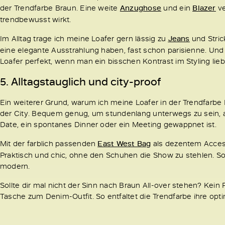
der Trendfarbe Braun. Eine weite
Anzughose
und ein
Blazer
ve
trendbewusst wirkt.
Im Alltag trage ich meine Loafer gern lässig zu
Jeans
und Stric
eine elegante Ausstrahlung haben, fast schon parisienne. Und
Loafer perfekt, wenn man ein bisschen Kontrast im Styling liebt
5. Alltagstauglich und city-proof
Ein weiterer Grund, warum ich meine Loafer in der Trendfarbe B
der City. Bequem genug, um stundenlang unterwegs zu sein, abe
Date, ein spontanes Dinner oder ein Meeting gewappnet ist.
Mit der farblich passenden
East West Bag
als dezentem Access
Praktisch und chic, ohne den Schuhen die Show zu stehlen. So l
modern.
Sollte dir mal nicht der Sinn nach Braun All-over stehen? Kei
Tasche zum Denim-Outfit. So entfaltet die Trendfarbe ihre opt