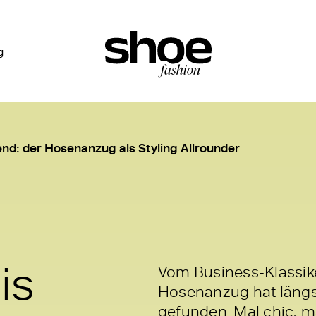
g
nd: der Hosenanzug als Styling Allrounder
is
Vom Business-Klassi
Hosenanzug hat längst
gefunden. Mal chic, ma