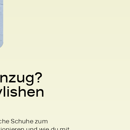
anzug?
ylishen
elche Schuhe zum
tionieren und wie du mit