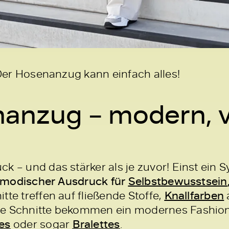
Der Hosenanzug kann einfach alles!
anzug – modern, vi
k – und das stärker als je zuvor! Einst ein 
modischer Ausdruck für
Selbstbewusstsein
tte treffen auf fließende Stoffe,
Knallfarben
he Schnitte bekommen ein modernes Fashio
es
oder sogar
Bralettes
.