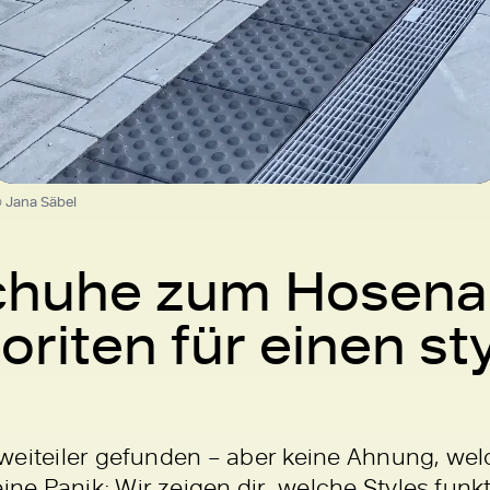
Loaded
:
100.00%
/
Unmute
 Jana Säbel
chuhe zum Hosen
riten für einen st
Zweiteiler gefunden – aber keine Ahnung, w
e Panik: Wir zeigen dir, welche Styles funk