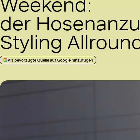
Weekend:
der Hosenanzu
Styling Allroun
Als bevorzugte Quelle auf Google hinzufügen