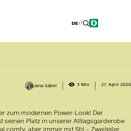
DE
|
IT
3 Min
27. April 2026
Jana Säbel
ker zum modernen Power-Look! Der
 seinen Platz in unserer Alltagsgarderobe
l comfy, aber immer mit Stil – Zweiteiler