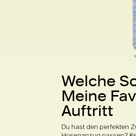
©
Welche S
Meine Favo
Auftritt
Du hast den perfekten 
Hosenanzug passen? Kein