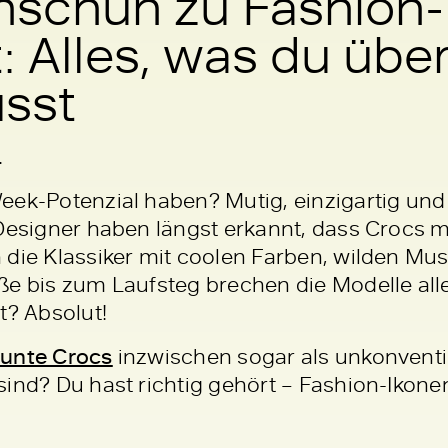
nschuh zu Fashion-
 Alles, was du übe
sst
…
eek-Potenzial haben? Mutig, einzigartig un
 Designer haben längst erkannt, dass Crocs m
 die Klassiker mit coolen Farben, wilden Mu
ße bis zum Laufsteg brechen die Modelle all
t? Absolut!
unte Crocs
inzwischen sogar als unkonventi
ind? Du hast richtig gehört – Fashion-Ikonen