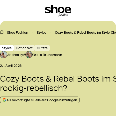
Shoe Fashion
Styles
Cozy Boots & Rebel Boots im Style-Che
Styles
Hot or Not
Outfits
Andrea Lyß
Britta Brünemann
27. April 2026
Cozy Boots & Rebel Boots im 
rockig-rebellisch?
Als bevorzugte Quelle auf Google hinzufügen