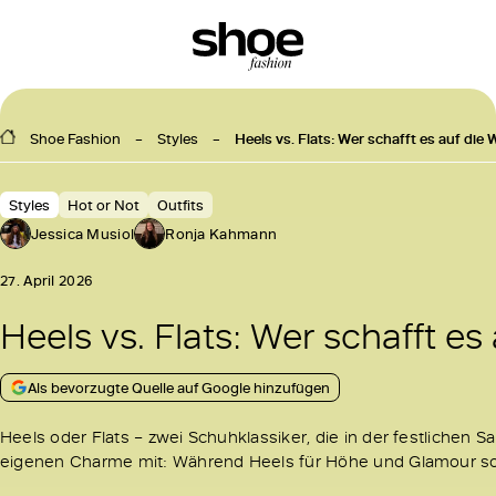
Shoe Fashion
Styles
Heels vs. Flats: Wer schafft es auf di
Styles
Hot or Not
Outfits
Jessica Musiol
Ronja Kahmann
27. April 2026
Heels vs. Flats: Wer schafft es
Als bevorzugte Quelle auf Google hinzufügen
Heels oder Flats – zwei Schuhklassiker, die in der festlichen
eigenen Charme mit: Während Heels für Höhe und Glamour sor