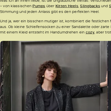
Was ich an ihnen liebe, ist die unglaubliche Vielfalt: versch
– von klassischen
Pumps
über
Kitten Heels
,
Slingbacks
und
Stimmung und jeden Anlass gibt es den perfekten Heel.
Und ja, wer ein bisschen mutiger ist, kombiniert die festliche
aus. Ob kleine Schleifensocken zu einer Sandalette oder zart
mit einem Kleid entsteht im Handumdrehen ein
cozy
, aber tr