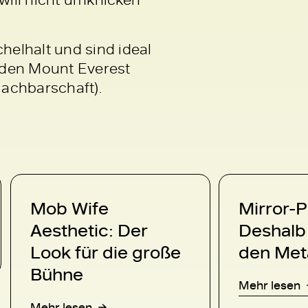
elhalt und sind ideal
 den Mount Everest
Nachbarschaft).
Mob Wife
Mirror-P
Aesthetic: Der
Deshalb 
Look für die große
den Met
Bühne
Mehr lesen
Mehr lesen