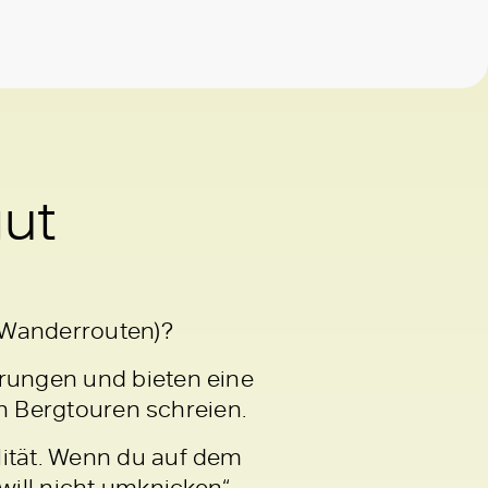
gut
e Wanderrouten)?
erungen und bieten eine
gen Bergtouren schreien.
lität. Wenn du auf dem
will nicht umknicken“