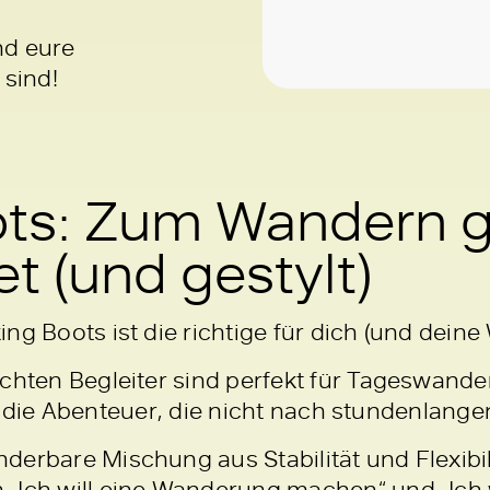
nd eure
 sind!
ots: Zum Wandern 
t (und gestylt)
ng Boots ist die richtige für dich (und dein
ichten Begleiter sind perfekt für Tageswand
 für die Abenteuer, die nicht nach stundenlan
nderbare Mischung aus Stabilität und Flexibi
„Ich will eine Wanderung machen“ und „Ich 