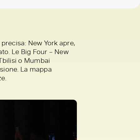
a precisa: New York apre,
cato. Le Big Four – New
 Tbilisi o Mumbai
visione. La mappa
e.