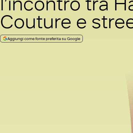
l’incontro tra 
Couture e stree
Aggiungi come fonte preferita su Google