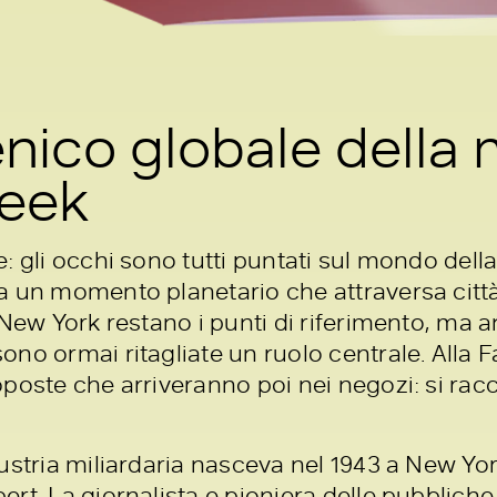
enico globale della 
eek
: gli occhi sono tutti puntati sul mondo del
 un momento planetario che attraversa città 
 New York restano i punti di riferimento, ma a
no ormai ritagliate un ruolo centrale. Alla 
poste che arriveranno poi nei negozi: si racc
ustria miliardaria nasceva nel 1943 a New Y
rt. La giornalista e pioniera delle pubbliche