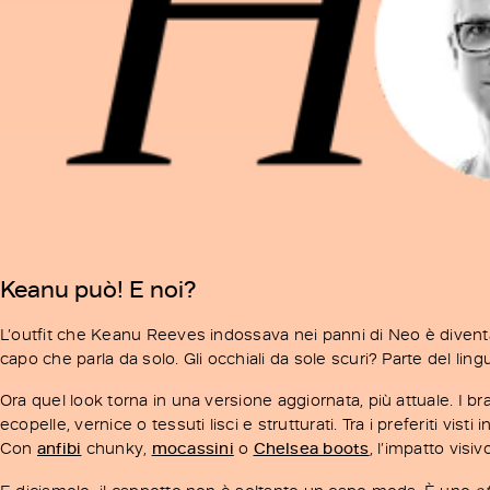
Keanu può! E noi?
L’outfit che Keanu Reeves indossava nei panni di Neo è diventato
capo che parla da solo. Gli occhiali da sole scuri? Parte del ling
Ora quel look torna in una versione aggiornata, più attuale. I br
ecopelle, vernice o tessuti lisci e strutturati. Tra i preferiti visti
Con
anfibi
chunky,
mocassini
o
Chelsea boots
, l’impatto visiv
E diciamolo: il cappotto non è soltanto un capo moda. È uno
s