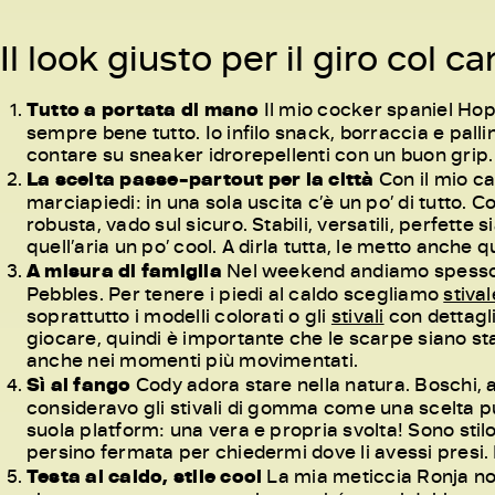
Il look giusto per il giro col c
Tutto a portata di mano
Il mio cocker spaniel Hope
sempre bene tutto. Io infilo snack, borraccia e palli
contare su sneaker idrorepellenti con un buon grip. 
La scelta passe-partout per la città
Con il mio ca
marciapiedi: in una sola uscita c’è un po’ di tutto. C
robusta, vado sul sicuro. Stabili, versatili, perfette 
quell’aria un po’ cool. A dirla tutta, le metto anch
A misura di famiglia
Nel weekend andiamo spesso n
Pebbles. Per tenere i piedi al caldo scegliamo
stival
soprattutto i modelli colorati o gli
stivali
con dettagli
giocare, quindi è importante che le scarpe siano st
anche nei momenti più movimentati.
Sì al fango
Cody adora stare nella natura. Boschi, acq
consideravo gli stivali di gomma come una scelta p
suola platform: una vera e propria svolta! Sono stilo
persino fermata per chiedermi dove li avessi presi. P
Testa al caldo, stile cool
La mia meticcia Ronja non