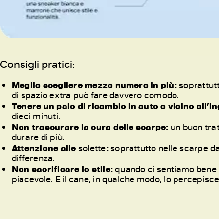
Consigli pratici:
Meglio scegliere mezzo numero in più:
soprattutto
di spazio extra può fare davvero comodo.
Tenere un paio di ricambio in auto o vicino all’i
dieci minuti.
Non trascurare la cura delle scarpe:
un buon
tra
durare di più.
Attenzione alle
solette
:
soprattutto nelle scarpe da 
differenza.
Non sacrificare lo stile:
quando ci sentiamo bene i
piacevole. E il cane, in qualche modo, lo percepisce