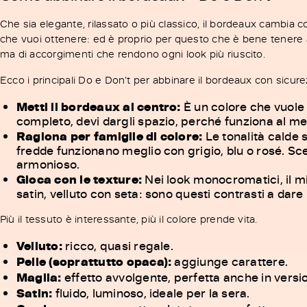
Che sia elegante, rilassato o più classico, il bordeaux cambia
che vuoi ottenere: ed è proprio per questo che è bene tenere a m
ma di accorgimenti che rendono ogni look più riuscito.
Ecco i principali Do e Don’t per abbinare il bordeaux con sicure
Metti il bordeaux al centro:
È un colore che vuole e
completo, devi dargli spazio, perché funziona al m
Ragiona per famiglie di colore:
Le tonalità calde 
fredde funzionano meglio con grigio, blu o rosé. Sceg
armonioso.
Gioca con le texture:
Nei look monocromatici, il mi
satin, velluto con seta: sono questi contrasti a dare
Più il tessuto è interessante, più il colore prende vita.
Velluto:
ricco, quasi regale.
Pelle (soprattutto opaca):
aggiunge carattere.
Maglia:
effetto avvolgente, perfetta anche in versi
Satin:
fluido, luminoso, ideale per la sera.