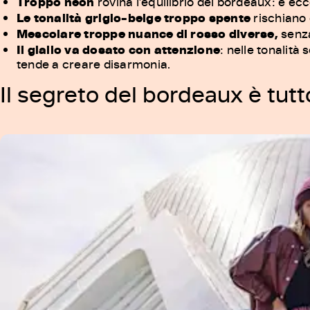
Troppo neon
rovina l’equilibrio del bordeaux: è ec
Le tonalità grigio-beige troppo spente
rischiano d
Mescolare troppe nuance di rosso diverse,
senza
Il giallo va dosato con attenzione
: nelle tonalit
tende a creare disarmonia.
Il segreto del bordeaux è tut