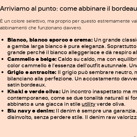
Arriviamo al punto: come abbinare il bordea
È un colore selettivo, ma proprio per questo estremamente val
abbinamenti che funzionano davvero.
Bianco, bianco sporco e crema:
Un grande classic
a gamba larga bianco è pura eleganza. Soprattutto n
grande perché il bianco alleggerisce e dà respiro a
Cammello e beige:
Caldo su caldo, ma con equilibr
color cammello è l’essenza dell’outfit autunnale. U
Grigio e antracite:
Il grigio può sembrare neutro, m
bilanciano alla perfezione. Un accostamento davver
satin bordeaux.
Khaki e verde oliva:
Un incontro inaspettato ma mol
contemporaneo, come se due tonalità naturali si fo
abbinato a una giacca in stile
utility
verde oliva.
Blu navy e denim:
Il denim è sempre una garanzia. C
disinvolto, senza perdere stile. Il denim raw valor