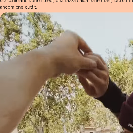
scricchiolano sotto i piedi, una tazza calda tra le mani, luci so
ancora che outfit.