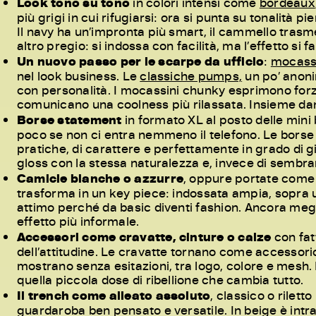
Look tono su tono
in colori intensi come
bordeaux
più grigi in cui rifugiarsi: ora si punta su tonalità
Il navy ha un’impronta più smart, il cammello trasm
altro pregio: si indossa con facilità, ma l’effetto si f
Un nuovo passo per le scarpe da ufficio
:
mocass
nel look business. Le
classiche pumps,
un po’ anoni
con personalità. I mocassini chunky esprimono forz
comunicano una coolness più rilassata. Insieme dan
Borse statement
in formato XL al posto delle min
poco se non ci entra nemmeno il telefono. Le borse
pratiche, di carattere e perfettamente in grado di gi
gloss con la stessa naturalezza e, invece di sembra
Camicie bianche o azzurre
, oppure portate come a
trasforma in un key piece: indossata ampia, sopra u
attimo perché da basic diventi fashion. Ancora megl
effetto più informale.
Accessori come cravatte, cinture o calze
con fat
dell’attitudine. Le cravatte tornano come accessorio d
mostrano senza esitazioni, tra logo, colore e mesh.
quella piccola dose di ribellione che cambia tutto.
Il
trench come alleato assoluto
, classico o riletto
guardaroba ben pensato e versatile. In beige è intra