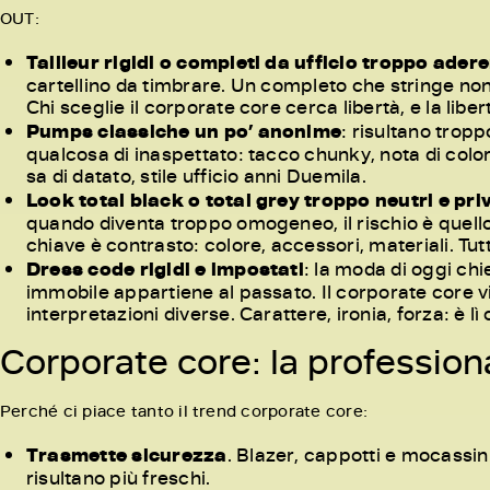
OUT:
Tailleur rigidi o completi da ufficio troppo adere
cartellino da timbrare. Un completo che stringe non
Chi sceglie il corporate core cerca libertà, e la lib
Pumps classiche un po’ anonime
: risultano tro
qualcosa di inaspettato: tacco chunky, nota di colo
sa di datato, stile ufficio anni Duemila.
Look total black o total grey troppo neutri e priv
quando diventa troppo omogeneo, il rischio è quello d
chiave è contrasto: colore, accessori, materiali. Tut
Dress code rigidi e impostati
: la moda di oggi chie
immobile appartiene al passato. Il corporate core vi
interpretazioni diverse. Carattere, ironia, forza: è lì
Corporate core: la professional
Perché ci piace tanto il trend corporate core:
Trasmette sicurezza
. Blazer, cappotti e mocassin
risultano più freschi.