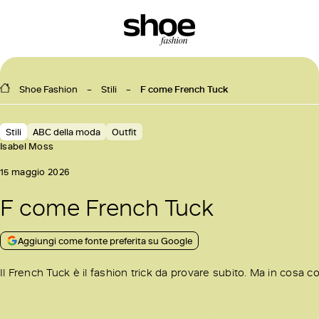
Shoe Fashion
Stili
F come French Tuck
Stili
ABC della moda
Outfit
Isabel Moss
15 maggio 2026
F come French Tuck
Aggiungi come fonte preferita su Google
Il French Tuck è il fashion trick da provare subito. Ma in cosa 