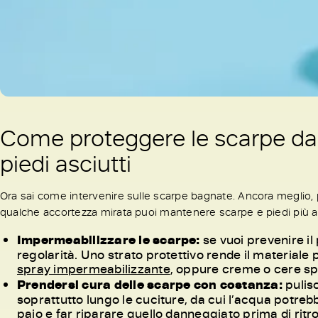
Come proteggere le scarpe dall
piedi asciutti
Ora sai come intervenire sulle scarpe bagnate. Ancora meglio,
qualche accortezza mirata puoi mantenere scarpe e piedi più as
Impermeabilizzare le scarpe:
se vuoi prevenire i
regolarità. Uno strato protettivo rende il materiale 
spray impermeabilizzante
, oppure creme o cere spe
Prendersi cura delle scarpe con costanza:
pulisc
soprattutto lungo le cuciture, da cui l’acqua potre
paio e far riparare quello danneggiato prima di ritrov