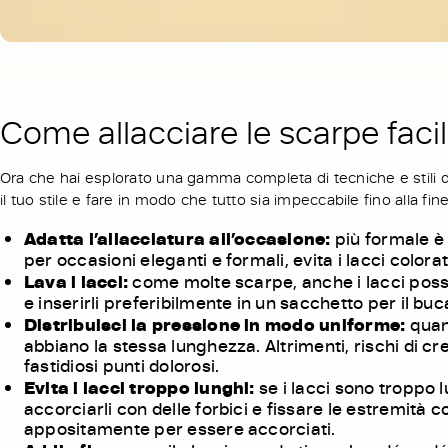
Come allacciare le scarpe faci
Ora che hai esplorato una gamma completa di tecniche e stili d
il tuo stile e fare in modo che tutto sia impeccabile fino alla fine
Adatta l’allacciatura all’occasione:
più formale è 
per occasioni eleganti e formali, evita i lacci colorat
Lava i lacci:
come molte scarpe, anche i lacci posson
e inserirli preferibilmente in un sacchetto per il buca
Distribuisci la pressione in modo uniforme:
quand
abbiano la stessa lunghezza. Altrimenti, rischi di 
fastidiosi punti dolorosi.
Evita i lacci troppo lunghi:
se i lacci sono troppo l
accorciarli con delle forbici e fissare le estremità 
appositamente per essere accorciati.