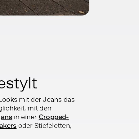
stylt
 Looks mit der Jeans das
lichkeit, mit den
gans
in einer
Cropped-
akers
oder Stiefeletten,