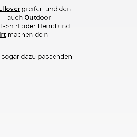
ullover
greifen und den
k – auch
Outdoor
 T-Shirt oder Hemd und
rt
machen dein
t sogar dazu passenden