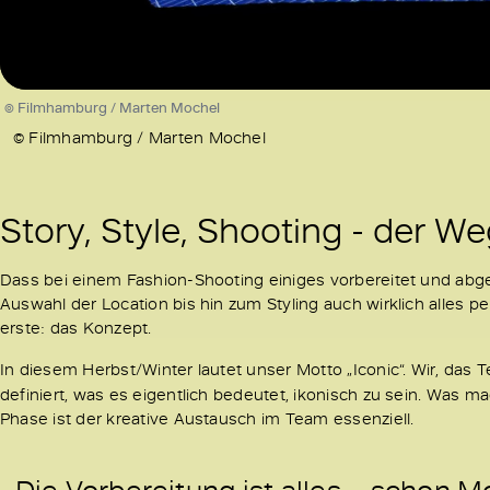
Load
89.0
/
Unmute
© Filmhamburg / Marten Mochel
© Filmhamburg / Marten Mochel
Story, Style, Shooting - der We
Dass bei einem Fashion-Shooting einiges vorbereitet und abge
Auswahl der Location bis hin zum Styling auch wirklich alles p
erste: das Konzept.
In diesem Herbst/Winter lautet unser Motto „Iconic“. Wir, das 
definiert, was es eigentlich bedeutet, ikonisch zu sein. Was
Phase ist der kreative Austausch im Team essenziell.
„Die Vorbereitung ist alles – schon 