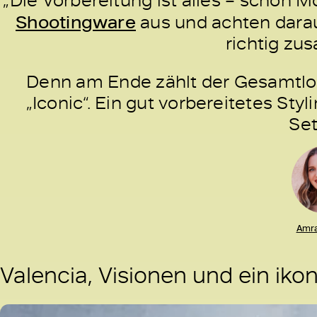
Shootingware
aus und achten darau
richtig zu
Denn am Ende zählt der Gesamtlo
„Iconic“. Ein gut vorbereitetes Sty
Set
Amra
Valencia, Visionen und ein iko