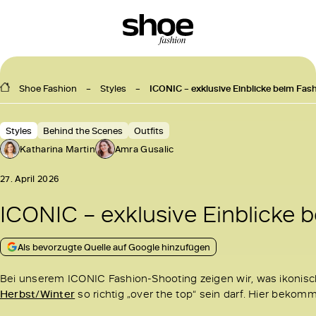
Shoe Fashion
Styles
ICONIC – exklusive Einblicke beim Fa
Styles
Behind the Scenes
Outfits
Katharina Martin
Amra Gusalic
27. April 2026
ICONIC – exklusive Einblicke 
Als bevorzugte Quelle auf Google hinzufügen
Bei unserem ICONIC Fashion-Shooting zeigen wir, was ikonis
Herbst/Winter
so richtig „over the top“ sein darf. Hier bekomm