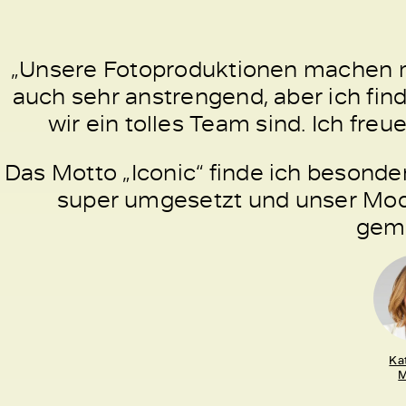
„Unsere Fotoproduktionen machen mi
auch sehr anstrengend, aber ich fin
wir ein tolles Team sind. Ich fre
Das Motto „Iconic“ finde ich besonde
super umgesetzt und unser Model
gem
Ka
M