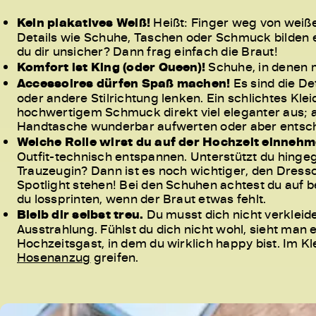
Kein plakatives Weiß!
Heißt: Finger weg von weiße
Details wie Schuhe, Taschen oder Schmuck bilden e
du dir unsicher? Dann frag einfach die Braut!
Komfort ist King (oder Queen)!
Schuhe, in denen m
Accessoires dürfen Spaß machen!
Es sind die De
oder andere Stilrichtung lenken. Ein schlichtes Klei
hochwertigem Schmuck direkt viel eleganter aus; a
Handtasche wunderbar aufwerten oder aber entsc
Welche Rolle wirst du auf der Hochzeit einneh
Outfit-technisch entspannen. Unterstützt du hingeg
Trauzeugin? Dann ist es noch wichtiger, den Dress
Spotlight stehen! Bei den Schuhen achtest du auf 
du lossprinten, wenn der Braut etwas fehlt.
Bleib dir selbst treu.
Du musst dich nicht verkleiden
Ausstrahlung. Fühlst du dich nicht wohl, sieht man es
Hochzeitsgast, in dem du wirklich happy bist. Im Kle
Hosenanzug
greifen.