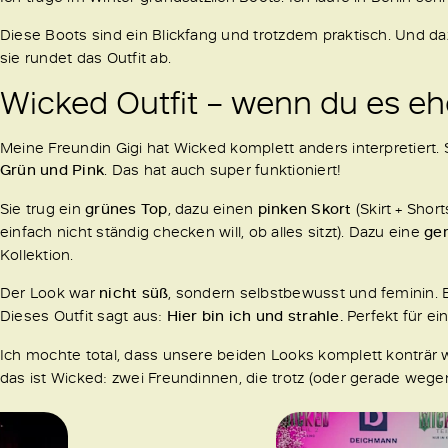
Diese Boots sind ein Blickfang und trotzdem praktisch. Und d
sie rundet das Outfit ab.
Wicked Outfit – wenn du es eh
Meine Freundin Gigi hat Wicked komplett anders interpretiert.
Grün und Pink
. Das hat auch super funktioniert!
Sie trug ein
grünes Top
, dazu einen
pinken Skort
(Skirt + Shor
einfach nicht ständig checken will, ob alles sitzt). Dazu eine
ge
Kollektion.
Der Look war
nicht süß
, sondern selbstbewusst und feminin. E
Dieses Outfit sagt aus:
Hier bin ich und strahle.
Perfekt für e
Ich mochte total, dass unsere beiden Looks komplett konträr
das ist Wicked: zwei Freundinnen, die trotz (oder gerade weg