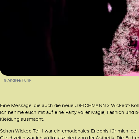
© Andrea Funk
Eine Message, die auch die neue „DEICHMANN x Wicked“-Kollek
Ich nehme euch mit auf eine Party voller Magie, Fashion und 
Kleidung ausmacht.
Schon Wicked Teil 1 war ein emotionales Erlebnis für mich, be
Gleichzeitig war ich völlig fasziniert von der Ästhetik. Die Far