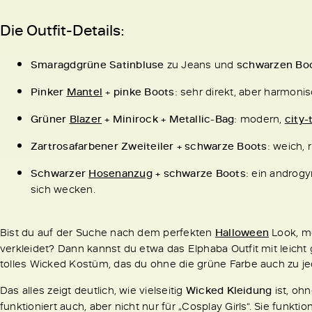
Die Outfit-Details:
Smaragdgrüne Satinbluse
zu Jeans und
schwarzen Bo
Pinker
Mantel
+
pinke Boots
: sehr direkt, aber harmoni
Grüner
Blazer
+ Minirock + Metallic-Bag
: modern,
city-
Zartrosafarbener Zweiteiler + schwarze Boots
: weich, r
Schwarzer
Hosenanzug
+ schwarze Boots
: ein androgy
sich wecken.
Bist du auf der Suche nach dem perfekten
Halloween
Look, mö
verkleidet? Dann kannst du etwa das Elphaba Outfit mit leich
tolles Wicked Kostüm, das du ohne die grüne Farbe auch zu je
Das alles zeigt deutlich, wie vielseitig
Wicked Kleidung
ist, oh
funktioniert auch, aber nicht nur für „Cosplay Girls“. Sie funktio