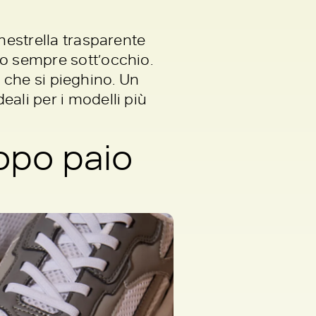
nestrella trasparente
io sempre sott’occhio.
re che si pieghino. Un
ali per i modelli più
opo paio