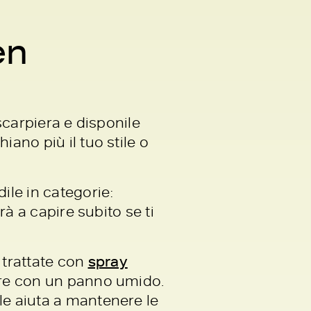
en
 scarpiera e disponile
ano più il tuo stile o
ile in categorie:
rà a capire subito se ti
trattate con
spray
lire con un panno umido.
le aiuta a mantenere le