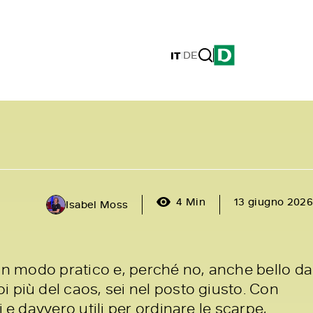
IT
|
DE
4 Min
13 giugno 2026
Isabel Moss
 in modo pratico e, perché no, anche bello da
 più del caos, sei nel posto giusto. Con
i e davvero utili per ordinare le scarpe,