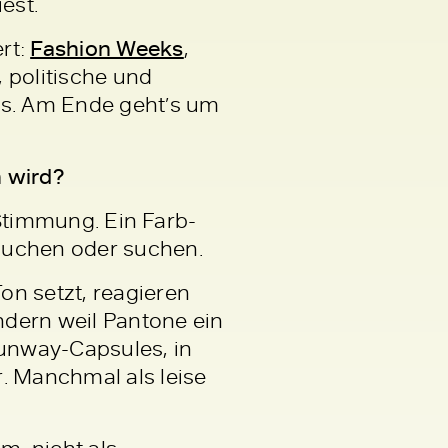
est.
rt:
Fashion Weeks
,
, politische und
ps. Am Ende geht’s um
n wird?
e Stimmung. Ein Farb-
auchen oder suchen.
on setzt, reagieren
ondern weil Pantone ein
Runway-Capsules, in
. Manchmal als leise
m, nicht als