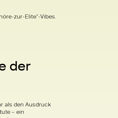
höre-zur-Elite“-Vibes.
e der
hr als den Ausdruck
tute – ein