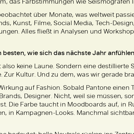
am, das Farbstimmungen wie Seismografen li
beobachtet über Monate, was weltweit passie
ends, Kunst, Filme, Social Media, Tech-Design
ungen. Alles fließt in Analysen und Worksho
 besten, wie sich das nächste Jahr anfühle
st also keine Laune. Sondern eine destilliert
 Zur Kultur. Und zu dem, was wir gerade br
Wirkung auf Fashion. Sobald Pantone einen T
-Brands, Designer. Nicht, weil sie müssen, s
ist. Die Farbe taucht in Moodboards auf, in 
en, in Kampagnen-Looks. Manchmal sichtbar
be bedeutet: helle Neutrals rücken ins Zentru