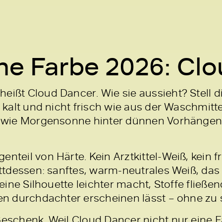
ne Farbe 2026: Cl
eißt Cloud Dancer. Wie sie aussieht? Stell d
ht kalt und nicht frisch wie aus der Waschmit
g, wie Morgensonne hinter dünnen Vorhängen.
enteil von Härte. Kein Arztkittel-Weiß, kein 
tattdessen: sanftes, warm-neutrales Weiß, das
r eine Silhouette leichter macht, Stoffe flie
hen durchdachter erscheinen lässt – ohne zu
Geschenk. Weil Cloud Dancer nicht nur eine F