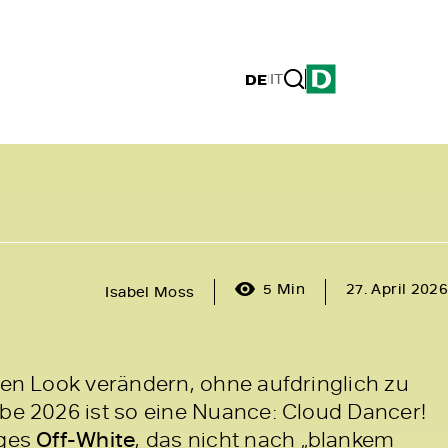
DE
|
IT
5 Min
27. April 2026
Isabel Moss
inen Look verändern, ohne aufdringlich zu
rbe 2026 ist so eine Nuance: Cloud Dancer!
iges
Off-White
, das nicht nach „blankem