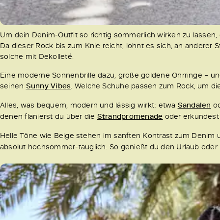
Um dein Denim-Outfit so richtig sommerlich wirken zu lassen, 
Da dieser Rock bis zum Knie reicht, lohnt es sich, an anderer 
solche mit Dekolleté.
Eine moderne Sonnenbrille dazu, große goldene Ohrringe – und f
seinen
Sunny Vibes
. Welche Schuhe passen zum Rock, um die
Alles, was bequem, modern und lässig wirkt: etwa
Sandalen
o
denen flanierst du über die
Strandpromenade
oder erkundest 
Helle Töne wie Beige stehen im sanften Kontrast zum Deni
absolut hochsommer-tauglich. So genießt du den Urlaub oder 