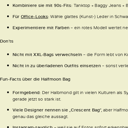
Kombiniere sie mit 90s-Fits:
Tanktop + Baggy Jeans + B
Für
Office-Looks
:
Wähle glattes (Kunst-) Leder in Schwa
Experimentiere mit Farben
– ein rotes Modell wertet neu
Don’ts
Nicht mit XXL-Bags verwechseln
– die Form lebt von 
Nicht in zu überladenen Outfits einsetzen
– sonst verli
Fun-Facts über die Halfmoon Bag
Formgebend:
Der Halbmond gilt in vielen Kulturen als 
gerade jetzt so stark ist.
Viele Designer nennen sie „Crescent Bag“,
aber Halfmoo
genau das gleiche aussagt.
Instagram
-tauglich
– weil sie auf Fotos sofort erkennbar