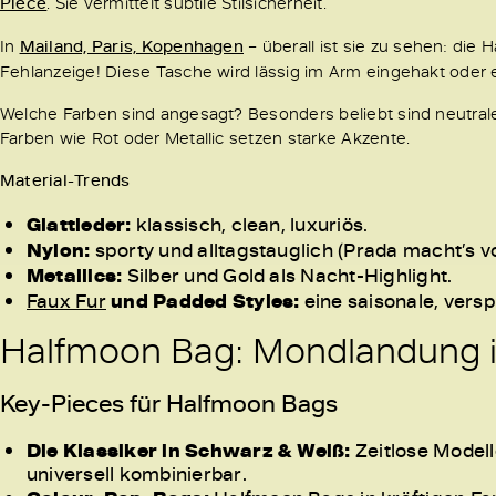
Piece
. Sie vermittelt subtile Stilsicherheit.
In
Mailand, Paris, Kopenhagen
– überall ist sie zu sehen: di
Fehlanzeige! Diese Tasche wird lässig im Arm eingehakt oder 
Welche Farben sind angesagt? Besonders beliebt sind neutral
Farben wie Rot oder Metallic setzen starke Akzente.
Material-Trends
Glattleder:
klassisch, clean, luxuriös.
Nylon:
sporty und alltagstauglich (Prada macht’s v
Metallics:
Silber und Gold als Nacht-Highlight.
Faux Fur
und Padded Styles:
eine saisonale, versp
Halfmoon Bag: Mondlandung i
Key-Pieces für Halfmoon Bags
Die Klassiker in Schwarz & Weiß:
Zeitlose Modell
universell kombinierbar.