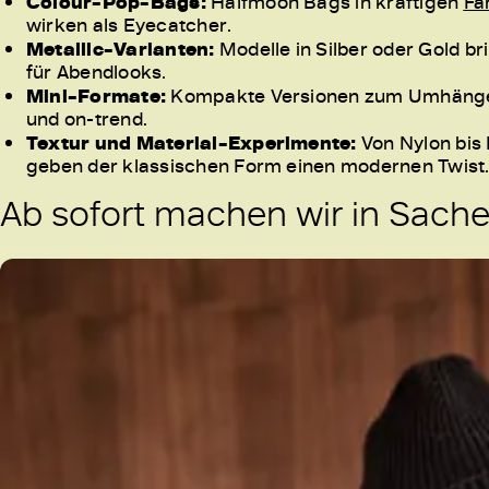
Colour-Pop-Bags:
Halfmoon Bags in kräftigen
Fa
wirken als Eyecatcher.
Metallic-Varianten:
Modelle in Silber oder Gold b
für Abendlooks.
Mini-Formate:
Kompakte Versionen zum Umhängen 
und on-trend.
Textur und Material-Experimente:
Von Nylon bis 
geben der klassischen Form einen modernen Twist
Ab sofort machen wir in Sach