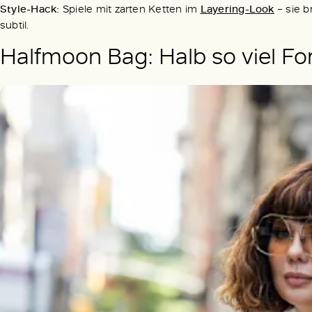
Style-Hack:
Spiele mit zarten Ketten im
Layering-Look
– sie b
subtil.
Halfmoon Bag: Halb so viel For